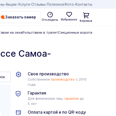
ны
Акции
Услуги
Отзывы
Полезное
Фото
Контакты
Заказать замер
Избранное
Отследить
Корзина
тавни на окна
Рольставни в туалет
Секционные ворота
ссе Самоа-
Свое производство
нок
Собственное
производство
с 2010
года.
Гарантия
Для физических лиц
гарантия
до
5 лет
Оплата картой и по QR-коду