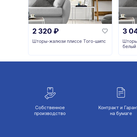
2 320
₽
3 0
Шторы-жалюзи плиссе Того-шипс
Шторы
белый
Собственное
Контракт и Гаран
производство
на бумаге