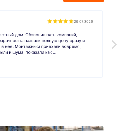
Андр
29.07.2026
астный дом. Обзвонил пять компаний,
Обрати
озрачность: назвали полную цену сразу и
Понрав
 в неё. Монтажники приехали вовремя,
меня в
ыли и шума, показали как ...
по цен
Читать