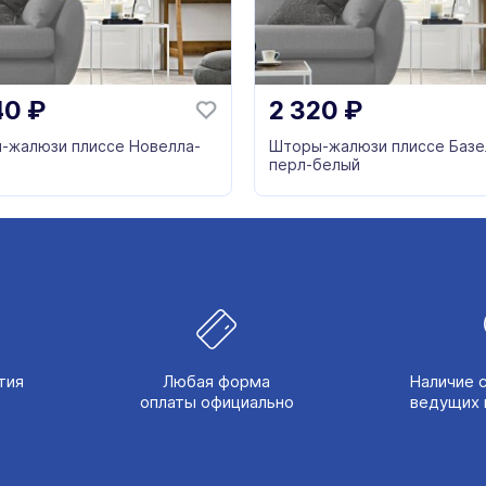
40
₽
2 320
₽
-жалюзи плиссе Новелла-
Шторы-жалюзи плиссе Базе
перл-белый
тия
Любая форма
Наличие 
оплаты официально
ведущих 