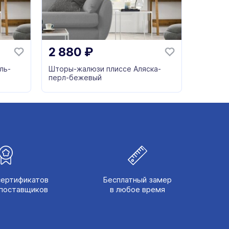
2 880
₽
ль-
Шторы-жалюзи плиссе Аляска-
перл-бежевый
сертификатов
Бесплатный замер
поставщиков
в любое время