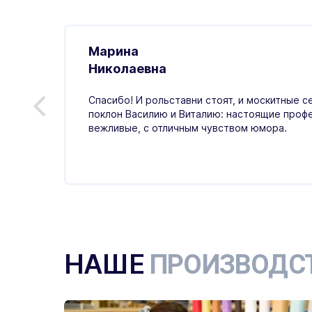
Марина
.01.2026
Николаевна
ивно,
Спасибо! И рольставни стоят, и москитные с
ая
поклон Василию и Виталию: настоящие проф
тный,
вежливые, с отличным чувством юмора.
НАШЕ
ПРОИЗВОДС