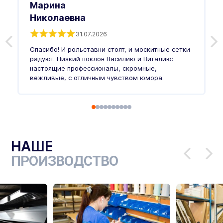
Марина
Николаевна
31.07.2026
З
п
Спасибо! И рольставни стоят, и москитные сетки
п
о
радуют. Низкий поклон Василию и Виталию:
т
настоящие профессионалы, скромные,
п
вежливые, с отличным чувством юмора.
п
Ч
НАШЕ
ПРОИЗВОДСТВО