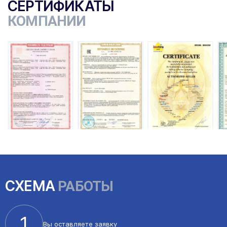
СЕРТИФИКАТЫ
КОМПАНИИ
ы
СХЕМА
РАБОТЫ
1
Вы оставляете
заявку