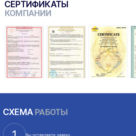
СЕРТИФИКАТЫ
КОМПАНИИ
ы
СХЕМА
РАБОТЫ
1
Вы оставляете
заявку