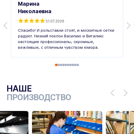
Марина
Николаевна
31.07.2026
З
п
Спасибо! И рольставни стоят, и москитные сетки
п
о
радуют. Низкий поклон Василию и Виталию:
т
настоящие профессионалы, скромные,
п
вежливые, с отличным чувством юмора.
п
Ч
НАШЕ
ПРОИЗВОДСТВО