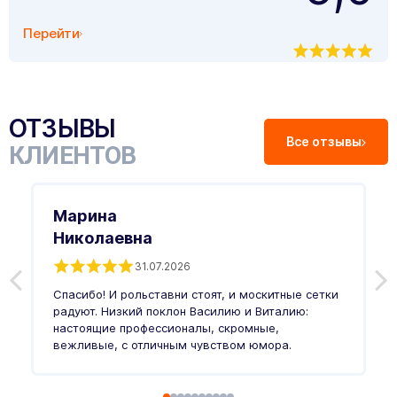
Перейти
ОТЗЫВЫ
Все отзывы
КЛИЕНТОВ
Марина
Николаевна
31.07.2026
З
п
Спасибо! И рольставни стоят, и москитные сетки
п
о
радуют. Низкий поклон Василию и Виталию:
т
настоящие профессионалы, скромные,
п
вежливые, с отличным чувством юмора.
п
Ч