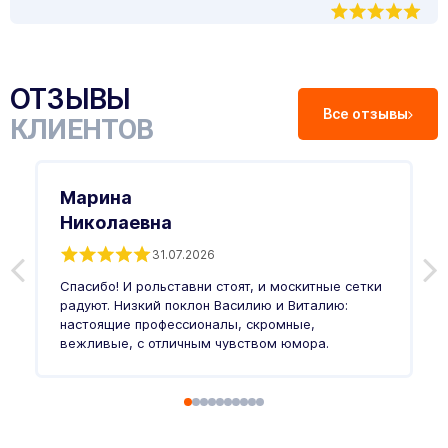
ОТЗЫВЫ
Все отзывы
КЛИЕНТОВ
Марина
Николаевна
31.07.2026
З
п
Спасибо! И рольставни стоят, и москитные сетки
п
о
радуют. Низкий поклон Василию и Виталию:
т
настоящие профессионалы, скромные,
п
вежливые, с отличным чувством юмора.
п
Ч