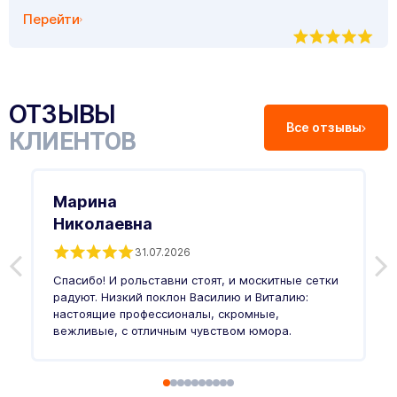
Перейти
ОТЗЫВЫ
Все отзывы
КЛИЕНТОВ
Марина
Николаевна
31.07.2026
З
п
Спасибо! И рольставни стоят, и москитные сетки
п
о
радуют. Низкий поклон Василию и Виталию:
т
настоящие профессионалы, скромные,
п
вежливые, с отличным чувством юмора.
п
Ч