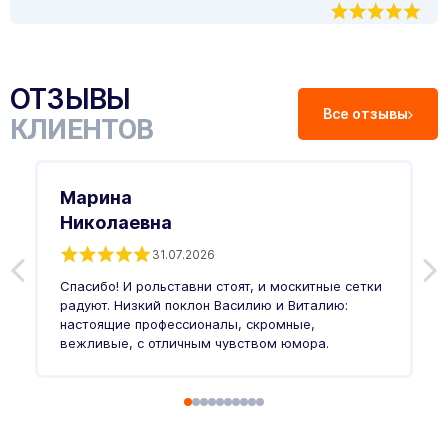
ОТЗЫВЫ
Все отзывы
КЛИЕНТОВ
Марина
Николаевна
31.07.2026
З
п
Спасибо! И рольставни стоят, и москитные сетки
п
о
радуют. Низкий поклон Василию и Виталию:
т
настоящие профессионалы, скромные,
п
вежливые, с отличным чувством юмора.
п
Ч