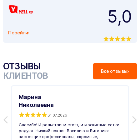
5,0
Перейти
ОТЗЫВЫ
Все отзывы
КЛИЕНТОВ
Марина
Николаевна
31.07.2026
З
п
Спасибо! И рольставни стоят, и москитные сетки
п
о
радуют. Низкий поклон Василию и Виталию:
т
настоящие профессионалы, скромные,