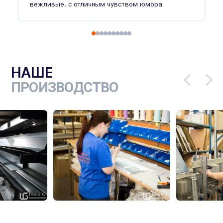
п
вежливые, с отличным чувством юмора.
п
Ч
НАШЕ
ПРОИЗВОДСТВО