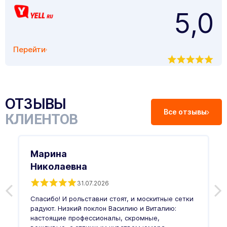
5,0
Перейти
ОТЗЫВЫ
Все отзывы
КЛИЕНТОВ
Марина
Николаевна
31.07.2026
З
п
Спасибо! И рольставни стоят, и москитные сетки
п
о
радуют. Низкий поклон Василию и Виталию:
т
настоящие профессионалы, скромные,
п