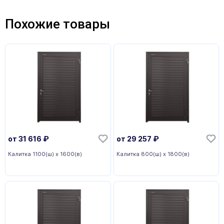
Похожие товары
от
31 616
₽
от
29 257
₽
Калитка 1100(ш) x 1600(в)
Калитка 800(ш) x 1800(в)