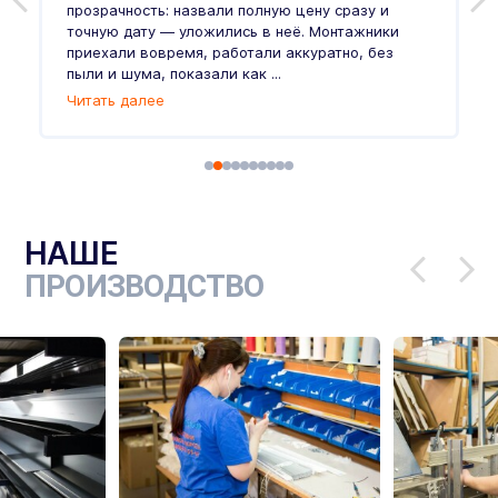
прозрачность: назвали полную цену сразу и
п
точную дату — уложились в неё. Монтажники
в
приехали вовремя, работали аккуратно, без
л
пыли и шума, показали как ...
и
Читать далее
Ч
НАШЕ
ПРОИЗВОДСТВО