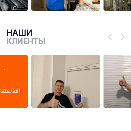
НАШИ
КЛИЕНТЫ
ото (59)