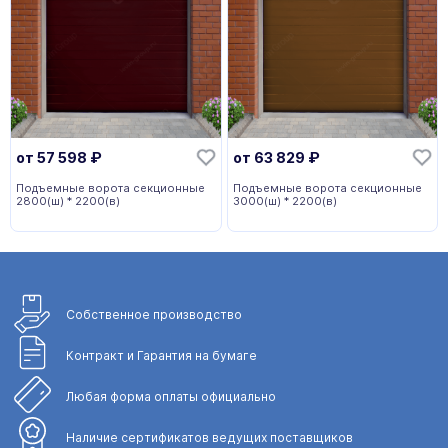
от
57 598
₽
от
63 829
₽
Подъемные ворота секционные
Подъемные ворота секционные
2800(ш) * 2200(в)
3000(ш) * 2200(в)
Собственное
производство
Контракт и Гарантия
на бумаге
Любая форма
оплаты официально
Наличие сертификатов
ведущих поставщиков