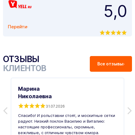
5,0
Перейти
ОТЗЫВЫ
Все отзывы
КЛИЕНТОВ
Марина
Николаевна
31.07.2026
З
п
Спасибо! И рольставни стоят, и москитные сетки
п
о
радуют. Низкий поклон Василию и Виталию:
т
настоящие профессионалы, скромные,
п
вежливые, с отличным чувством юмора.