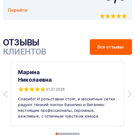
Перейти
ОТЗЫВЫ
Все отзывы
КЛИЕНТОВ
Марина
Николаевна
31.07.2026
З
п
Спасибо! И рольставни стоят, и москитные сетки
п
о
радуют. Низкий поклон Василию и Виталию:
т
настоящие профессионалы, скромные,
п
вежливые, с отличным чувством юмора.
п
Ч