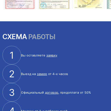
СХЕМА
РАБОТЫ
1
Вы оставляете
заявку
2
Выезд на
замер
от 4-х часов
3
Официальный
договор
, предоплата от 50%
4
Монтаж
от 3-х рабочих дней