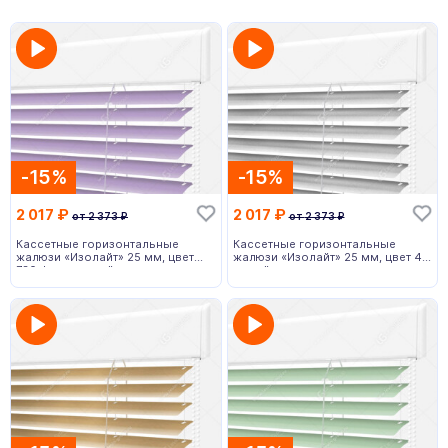
-15%
-15%
2 017
₽
2 017
₽
от
2 373
₽
от
2 373
₽
Кассетные горизонтальные
Кассетные горизонтальные
жалюзи «Изолайт» 25 мм, цвет
жалюзи «Изолайт» 25 мм, цвет 48
730 фиолетовый
серый