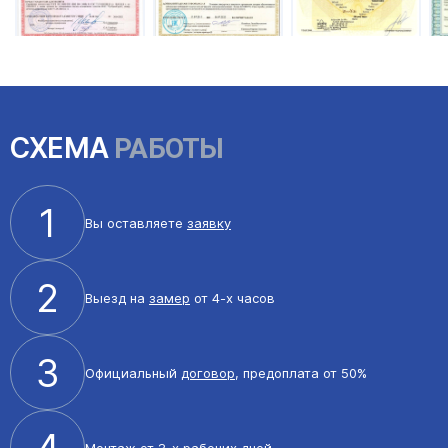
СХЕМА
РАБОТЫ
1
Вы оставляете
заявку
2
Выезд на
замер
от 4-х часов
3
Официальный
договор
, предоплата от 50%
4
Монтаж
от 3-х рабочих дней