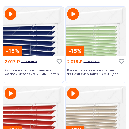
-15%
-15%
2 017
₽
2 018
₽
от
2 373
₽
от
2 374
₽
Кассетные горизонтальные
Кассетные горизонтальные
жалюзи «Изолайт» 25 мм, цвет 67
жалюзи «Изолайт» 16 мм, цвет 187
синий
зеленый