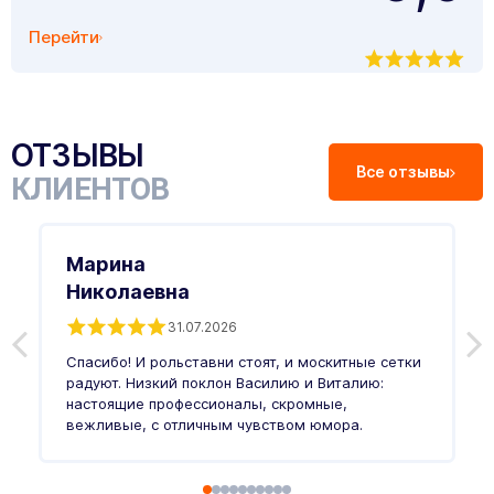
Перейти
ОТЗЫВЫ
Все отзывы
КЛИЕНТОВ
Марина
Николаевна
31.07.2026
З
п
Спасибо! И рольставни стоят, и москитные сетки
п
о
радуют. Низкий поклон Василию и Виталию:
т
настоящие профессионалы, скромные,
п
вежливые, с отличным чувством юмора.
п
Ч