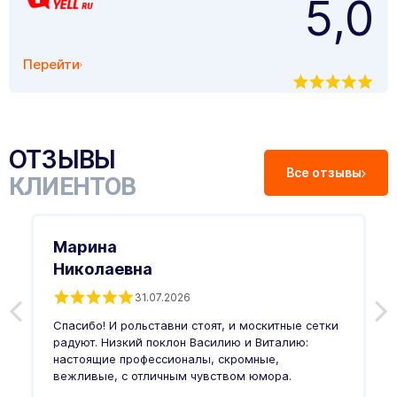
5,0
Перейти
ОТЗЫВЫ
Все отзывы
КЛИЕНТОВ
Марина
Николаевна
31.07.2026
З
п
Спасибо! И рольставни стоят, и москитные сетки
п
о
радуют. Низкий поклон Василию и Виталию:
т
настоящие профессионалы, скромные,
п
вежливые, с отличным чувством юмора.
п