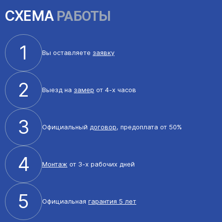
СХЕМА
РАБОТЫ
1
Вы оставляете
заявку
2
Выезд на
замер
от 4-х часов
3
Официальный
договор
, предоплата от 50%
4
Монтаж
от 3-х рабочих дней
5
Официальная
гарантия 5 лет