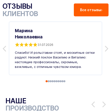
ОТЗЫВЫ
Все отзывы
КЛИЕНТОВ
Марина
Николаевна
31.07.2026
З
п
Спасибо! И рольставни стоят, и москитные сетки
п
о
радуют. Низкий поклон Василию и Виталию:
т
настоящие профессионалы, скромные,
п
вежливые, с отличным чувством юмора.
п
Ч
НАШЕ
ПРОИЗВОДСТВО