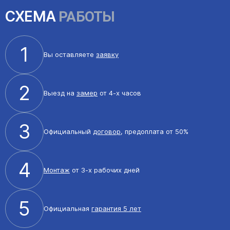
СХЕМА
РАБОТЫ
1
Вы оставляете
заявку
2
Выезд на
замер
от 4-х часов
3
Официальный
договор
, предоплата от 50%
4
Монтаж
от 3-х рабочих дней
5
Официальная
гарантия 5 лет