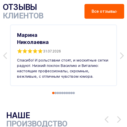
ОТЗЫВЫ
Все отзывы
КЛИЕНТОВ
Марина
Николаевна
31.07.2026
З
п
Спасибо! И рольставни стоят, и москитные сетки
п
о
радуют. Низкий поклон Василию и Виталию:
т
настоящие профессионалы, скромные,
п
вежливые, с отличным чувством юмора.
п
Ч
НАШЕ
ПРОИЗВОДСТВО