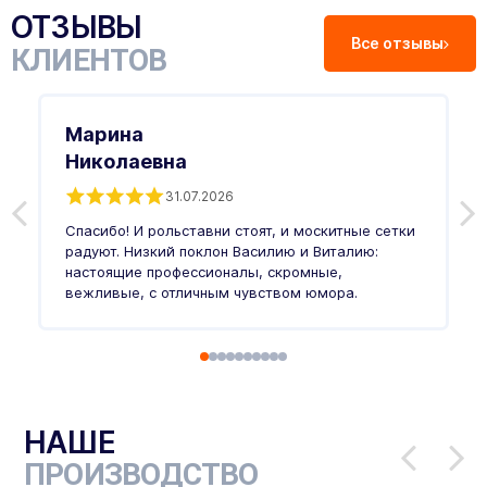
ОТЗЫВЫ
Все отзывы
КЛИЕНТОВ
Марина
Николаевна
31.07.2026
З
п
Спасибо! И рольставни стоят, и москитные сетки
п
о
радуют. Низкий поклон Василию и Виталию:
т
настоящие профессионалы, скромные,
п
вежливые, с отличным чувством юмора.
п
Ч
НАШЕ
ПРОИЗВОДСТВО