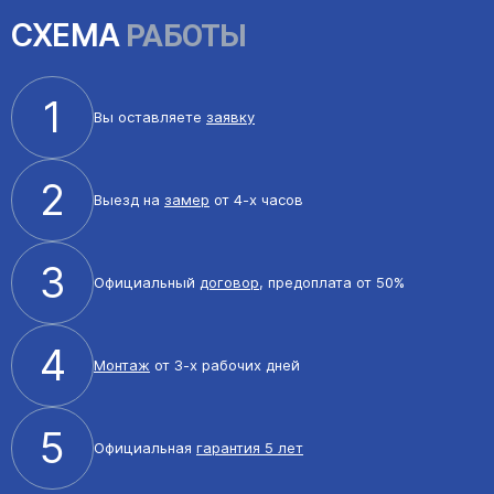
СХЕМА
РАБОТЫ
1
Вы оставляете
заявку
2
Выезд на
замер
от 4-х часов
3
Официальный
договор
, предоплата от 50%
4
Монтаж
от 3-х рабочих дней
5
Официальная
гарантия 5 лет