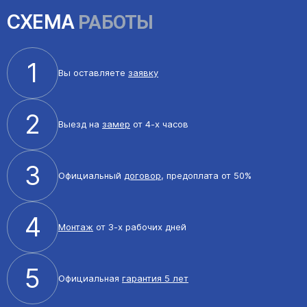
СХЕМА
РАБОТЫ
1
Вы оставляете
заявку
2
Выезд на
замер
от 4-х часов
3
Официальный
договор
, предоплата от 50%
4
Монтаж
от 3-х рабочих дней
5
Официальная
гарантия 5 лет