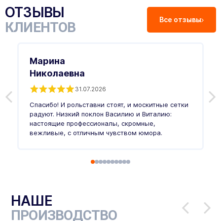
ОТЗЫВЫ
Все отзывы
КЛИЕНТОВ
Марина
Николаевна
31.07.2026
З
п
Спасибо! И рольставни стоят, и москитные сетки
п
о
радуют. Низкий поклон Василию и Виталию:
т
настоящие профессионалы, скромные,
п
вежливые, с отличным чувством юмора.
п
Ч
НАШЕ
ПРОИЗВОДСТВО