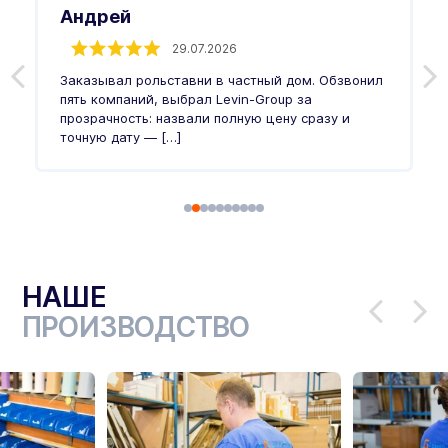
Андрей
29.07.2026
Заказывал рольставни в частный дом. Обзвонил
О
пять компаний, выбрал Levin-Group за
р
и
прозрачность: назвали полную цену сразу и
п
точную дату — […]
в
НАШЕ
ПРОИЗВОДСТВО