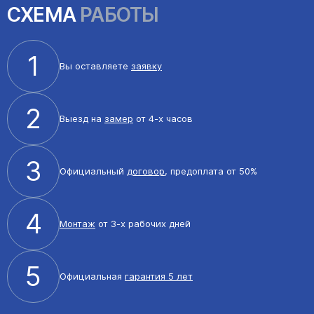
СХЕМА
РАБОТЫ
1
Вы оставляете
заявку
2
Выезд на
замер
от 4-х часов
3
Официальный
договор
, предоплата от 50%
4
Монтаж
от 3-х рабочих дней
5
Официальная
гарантия 5 лет