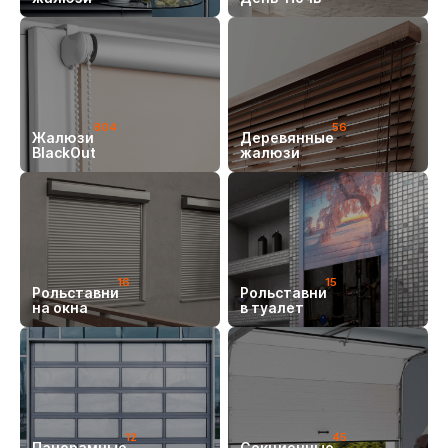
804
56
Жалюзи
Деревянные
BlackOut
жалюзи
16
15
Рольставни
Рольставни
на окна
в туалет
12
45
Панорамные
Секционные