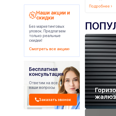
Подробнее
Наши акции и
скидки
ПОПУ
Без маркетинговых
уловок. Предлагаем
только реальные
скидки!
Смотреть все акции
Бесплатная
консультация
Ответим на все
ваши вопросы
Гориз
жалюз
Заказать звонок