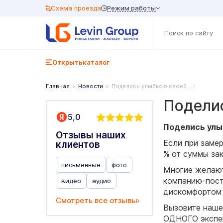
Режим работы
Схема проезда
Открыть
каталог
Главная
Новости
Поделись улыбкою своей ….!
Поделис
5,0
Поделись улыб
Отзывы наших
Если при заме
клиентов
%
от суммы зак
письменные
фото
Многие желают
компанию-пост
видео
аудио
дискомфортом 
Смотреть все отзывы
Вызовите наше
ОДНОГО экспе