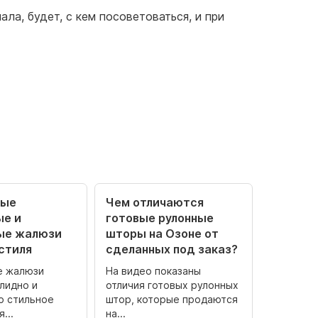
ла, будет, с кем посоветоваться, и при
ные
Чем отличаются
ые и
готовые рулонные
ые жалюзи
шторы на Озоне от
стиля
сделанных под заказ?
е жалюзи
На видео показаны
лидно и
отличия готовых рулонных
о стильное
штор, которые продаются
...
на...