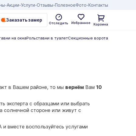
ны
Акции
Услуги
Отзывы
Полезное
Фото
Контакты
Заказать замер
Избранное
Отследить
Корзина
тавни на окна
Рольставни в туалет
Секционные ворота
акт в Вашем районе, то мы
вернём
Вам
10
ть эксперта с образцами или выбрать
на солнечной стороне или живут с
 и вместе воспользуйтесь услугами