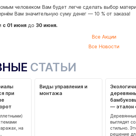
омым человеком Вам будет легче сделать выбор материа
ернём Вам значительную суму денег — 10 % от заказа!
и
с 01 июня
до
30 июня.
Все Акции
Все Новости
ЗНЫЕ
СТАТЬИ
риалы
Виды управления и
Экологич
я при
монтажа
деревянн
ве
бамбуков
ворот
— эталон 
оллетными)
Деревянны
стемами
выглядят со
гаражах, на
стильно. Эт
.
решение для