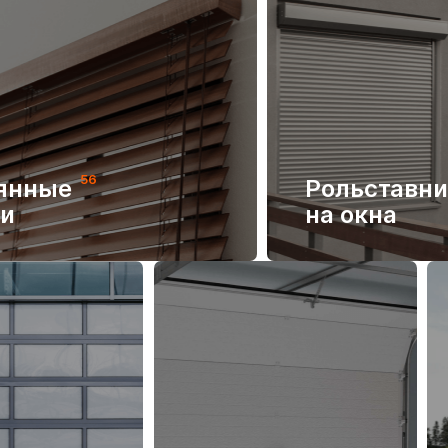
56
янные
Рольставн
и
на окна