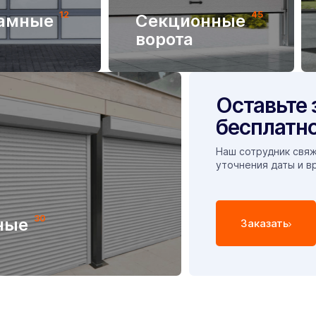
12
45
амные
Секционные
ворота
Оставьте 
бесплатно
Наш сотрудник свяж
уточнения даты и в
30
ные
Заказать