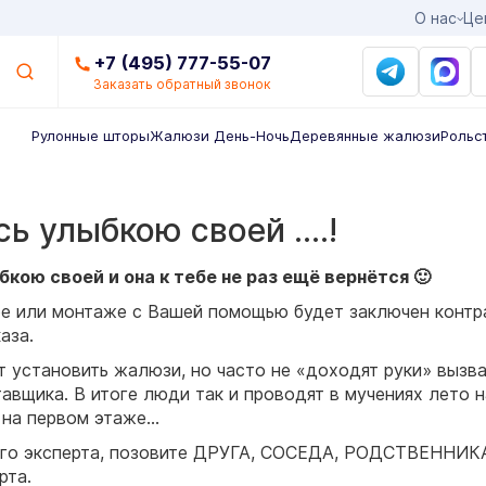
О нас
Це
+7 (495) 777-55-07
Заказать обратный звонок
Рулонные шторы
Жалюзи День-Ночь
Деревянные жалюзи
Рольс
ь улыбкою своей ….!
кою своей и она к тебе не раз ещё вернётся 🙂
ре или монтаже с Вашей помощью будет заключен контр
аза.
 установить жалюзи, но часто не «доходят руки» вызва
авщика. В итоге люди так и проводят в мучениях лето 
на первом этаже…
го эксперта, позовите ДРУГА, СОСЕДА, РОДСТВЕННИКА
рта.