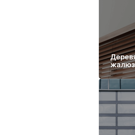
Дерев
жалюз