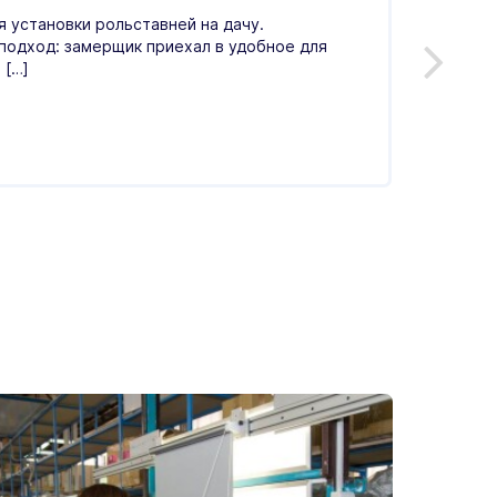
Влад
 установки рольставней на дачу.
С.
подход: замерщик приехал в удобное для
 […]
Оценка
операт
гостин