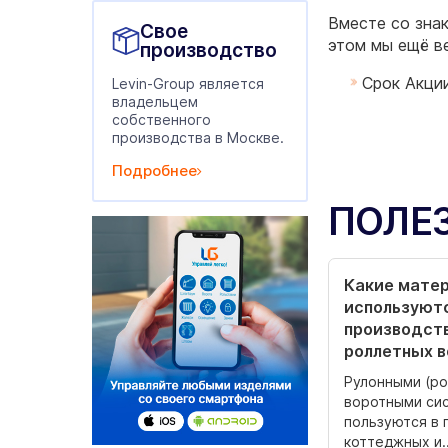
Вместе со знак
Свое
этом мы ещё в
производство
Срок Акци
Levin-Group является
владельцем
собственного
производства в Москве.
Подробнее
ПОЛЕ
Какие мате
используютс
производст
роллетных 
Рулонными (р
воротными си
пользуются в 
коттеджных и..