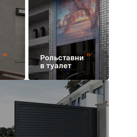
16
15
и
Рольставни
в туалет