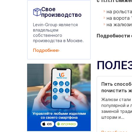
с 11.11.11 сниж
Свое
на рольст
производство
на ворота
на жалюзи
Levin-Group является
владельцем
собственного
Подробности с 
производства в Москве.
Подробнее
ПОЛЕ
Пять способ
почистить 
Жалюзи стали 
популярной и 
заменой трад
шторам и...