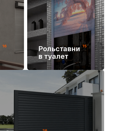
16
15
и
Рольставни
в туалет
26