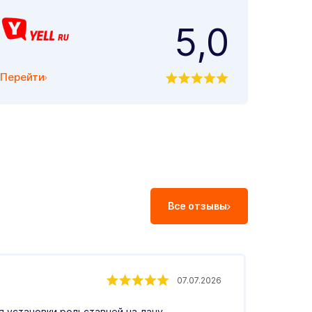
5,0
Перейти
Все отзывы
Екат
07.07.2026
Влад
 установки рольставней на дачу.