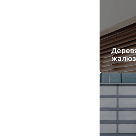
Дерев
жалюз