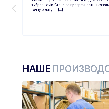
выбрал Levin-Group за прозрачность: назвал
й
точную дату — […]
ые,
НАШЕ
ПРОИЗВОД