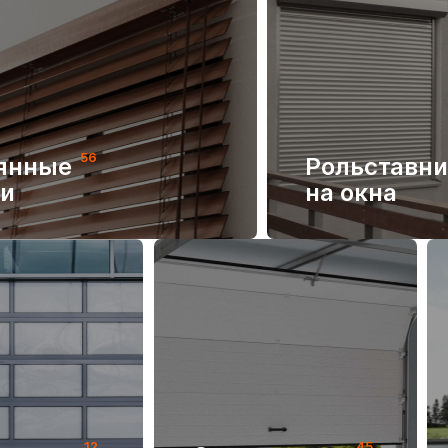
56
янные
Рольставн
и
на окна
12
45