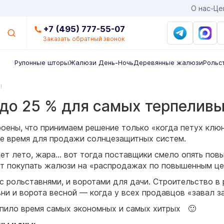
О нас
Це
+7 (495) 777-55-07
Заказать обратный звонок
Рулонные шторы
Жалюзи День-Ночь
Деревянные жалюзи
Рольс
!
до 25 % для самых терпеливы
оены, что принимаем решение только «когда петух клюн
е время для продажи солнцезащитных систем.
дет лето, жара… вот тогда поставщики смело опять пов
т покупать жалюзи на «распродажах по повышенным це
с рольставнями, и воротами для дачи. Строительство в 
ни и ворота весной — когда у всех продавцов «завал з
упило время самых экономных и самых хитрых 🙂