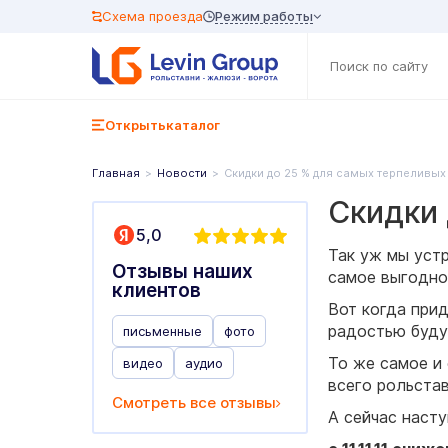
Режим работы
Схема проезда
Открыть
каталог
Главная
Новости
Скидки до 25 % для самых терпеливых 
Скидки 
5,0
Так уж мы устр
Отзывы наших
самое выгодно
клиентов
Вот когда при
радостью буду
письменные
фото
То же самое и 
видео
аудио
всего рольстав
Смотреть все отзывы
А сейчас наст