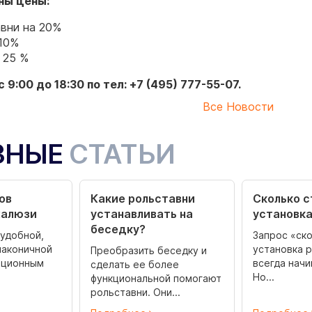
ены цены:
авни на 20%
 10%
 25 %
9:00 до 18:30 по тел: +7 (495) 777-55-07.
Все Новости
ЗНЫЕ
СТАТЬИ
ов
Какие рольставни
Сколько с
жалюзи
устанавливать на
установка
беседку?
удобной,
Запрос «ско
лаконичной
установка 
Преобразить беседку и
иционным
всегда начи
сделать ее более
Но...
функциональной помогают
рольставни. Они...