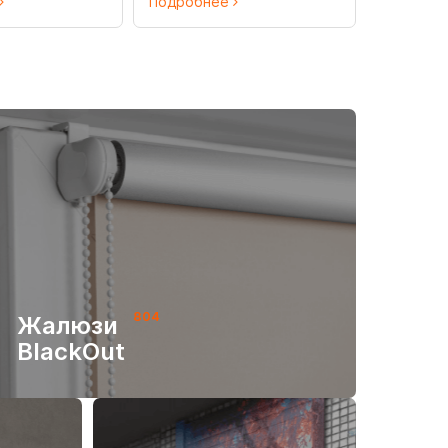
Подробнее
804
Жалюзи
BlackOut