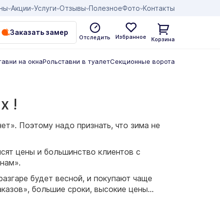
ны
Акции
Услуги
Отзывы
Полезное
Фото
Контакты
Заказать замер
Избранное
Отследить
Корзина
тавни на окна
Рольставни в туалет
Секционные ворота
х !
ет». Поэтому надо признать, что зима не
ысят цены и большинство клиентов с
нам».
разгаре будет весной, и покупают чаще
аказов», большие сроки, высокие цены…