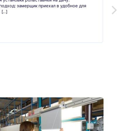
С.
подход: замерщик приехал в удобное для
 […]
Оценка
операт
гостин