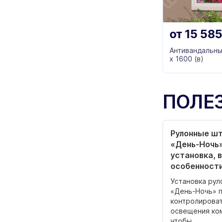
от
15 58
Антивандальны
х 1600 (в)
ПОЛЕ
Рулонные ш
«День-Ночь»
установка, 
особенност
Установка рул
«День-Ночь» 
контролироват
освещения ко
чтобы...