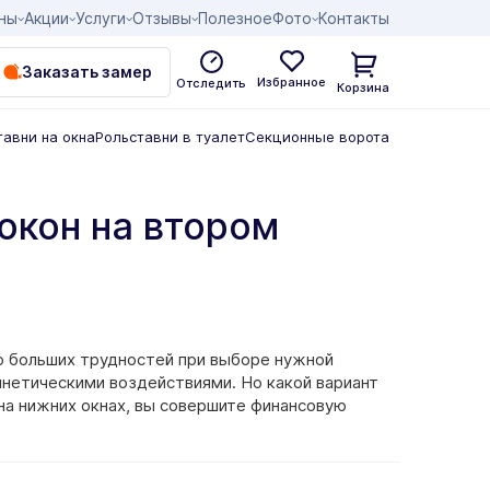
ны
Акции
Услуги
Отзывы
Полезное
Фото
Контакты
Заказать замер
Избранное
Отследить
Корзина
тавни на окна
Рольставни в туалет
Секционные ворота
окон на втором
то больших трудностей при выборе нужной
инетическими воздействиями. Но какой вариант
на нижних окнах, вы совершите финансовую