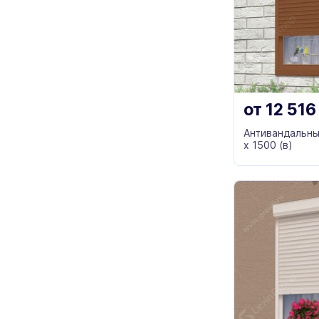
от
12 51
Антивандальны
х 1500 (в)