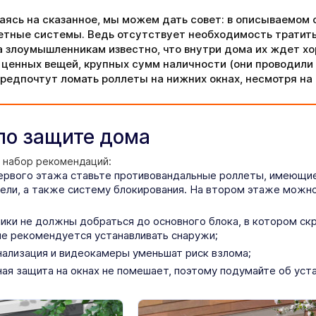
аясь на сказанное, мы можем дать совет: в описываемом
етные системы. Ведь отсутствует необходимость тратит
а злоумышленникам известно, что внутри дома их ждет х
 ценных вещей, крупных сумм наличности (они проводили «
предпочтут ломать роллеты на нижних окнах, несмотря н
по защите дома
 набор рекомендаций:
ервого этажа ставьте противовандальные роллеты, имеющи
ели, а также систему блокирования. На втором этаже можн
ки не должны добраться до основного блока, в котором скр
не рекомендуется устанавливать снаружи;
нализация и видеокамеры уменьшат риск взлома;
ая защита на окнах не помешает, поэтому подумайте об уст