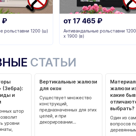
5
₽
от
17 465
₽
е рольставни 1200 (ш)
Антивандальные рольставни 1200
х 1900 (в)
ЗНЫЕ
СТАТЬИ
торы
Вертикальные жалюзи
Материал
 (Зебра):
для окон
жалюзи из
виды и
какие быв
Существует множество
и
отличаютс
конструкций,
выбрать?
предназначенных для этих
онных штор
целей, и при
позволит
Один из са
декорировании...
ь уровни
вопросов п
мнаты,
деревянным 