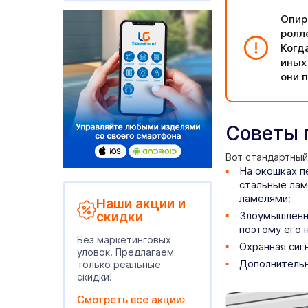
Опир
ролл
Когд
иных
они 
Советы 
Вот стандартный
На окошках п
стальные лам
ламелями;
Наши акции и
скидки
Злоумышленни
поэтому его 
Без маркетинговых
Охранная сиг
уловок. Предлагаем
Дополнительн
только реальные
скидки!
Смотреть все акции