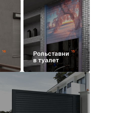
16
15
и
Рольставни
в туалет