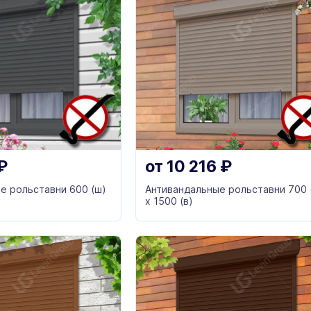
₽
от
10 216
₽
е рольставни 600 (ш)
Антивандальные рольставни 700 
х 1500 (в)