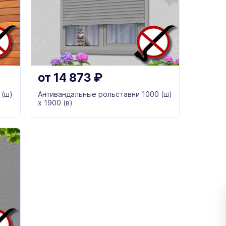
от
14 873
₽
 (ш)
Антивандальные рольставни 1000 (ш)
х 1900 (в)