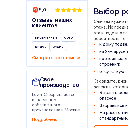
Выбор р
5,0
Отзывы наших
Сначала нужно п
клиентов
этажа. Их предн
этаж надежно за
письменные
фото
вероятность тог
к дому подве
видео
аудио
на 2-м ярусе
Смотреть все отзывы
крепежные де
строения;
отсутствуют 
Свое
Как видите, риск
производство
аспекты, которы
Вскрыть ролл
Levin-Group является
опасное;
владельцем
собственного
Забравшись н
производства в Москве.
На расстояни
стандартные.
Подробнее