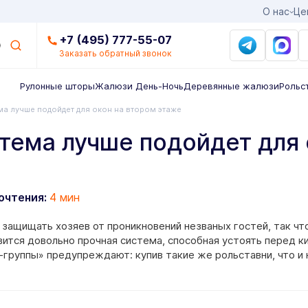
О нас
Це
+7 (495) 777-55-07
Заказать обратный звонок
Рулонные шторы
Жалюзи День-Ночь
Деревянные жалюзи
Рольс
ма лучше подойдет для окон на втором этаже
тема лучше подойдет для 
очтения:
4 мин
 защищать хозяев от проникновений незваных гостей, так ч
вится довольно прочная система, способная устоять перед к
группы» предупреждают: купив такие же рольставни, что и 