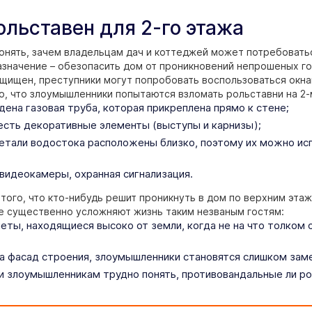
ольставен для 2-го этажа
онять, зачем владельцам дач и коттеджей может потребоватьс
азначение – обезопасить дом от проникновений непрошеных г
щищен, преступники могут попробовать воспользоваться окнам
о, что злоумышленники попытаются взломать рольставни на 2-
дена газовая труба, которая прикреплена прямо к стене;
 есть декоративные элементы (выступы и карнизы);
тали водостока расположены близко, поэтому их можно исп
видеокамеры, охранная сигнализация.
 того, что кто-нибудь решит проникнуть в дом по верхним эта
е существенно усложняют жизнь таким незваным гостям:
еты, находящиеся высоко от земли, когда не на что толком 
а фасад строения, злоумышленники становятся слишком заме
и злоумышленникам трудно понять, противовандальные ли ро