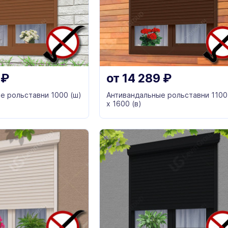
6
₽
от
14 289
₽
е рольставни 1000 (ш)
Антивандальные рольставни 1100
х 1600 (в)