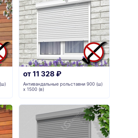
от
11 328
₽
(ш)
Антивандальные рольставни 900 (ш)
х 1500 (в)