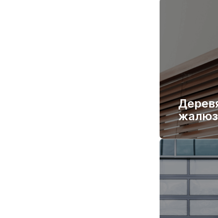
Дерев
жалюз