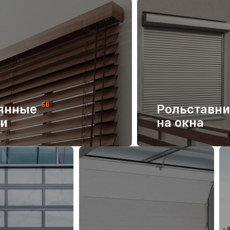
56
янные
Рольставн
и
на окна