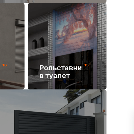
16
15
и
Рольставни
в туалет