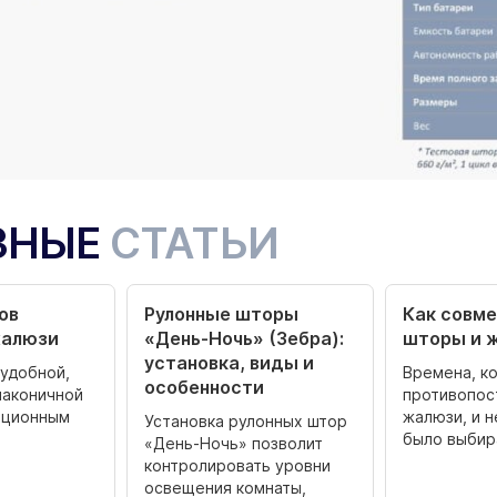
ЗНЫЕ
СТАТЬИ
ов
Рулонные шторы
Как совм
жалюзи
«День-Ночь» (Зебра):
шторы и 
установка, виды и
удобной,
Времена, к
особенности
лаконичной
противопос
иционным
жалюзи, и 
Установка рулонных штор
было выбира
«День-Ночь» позволит
контролировать уровни
освещения комнаты,