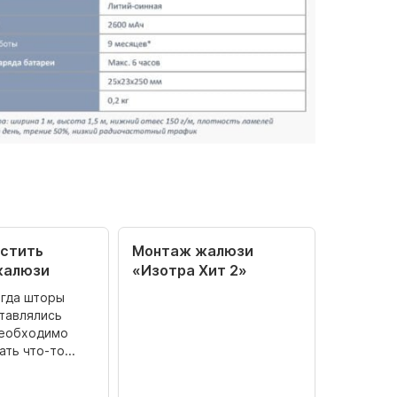
естить
Монтаж жалюзи
жалюзи
«Изотра Хит 2»
огда шторы
тавлялись
необходимо
ть что-то...