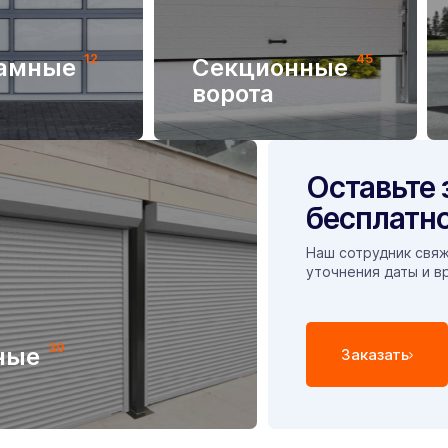
12
45
амные
Секционные
ворота
Оставьте 
бесплатно
Наш сотрудник свяж
уточнения даты и в
30
ные
Заказать