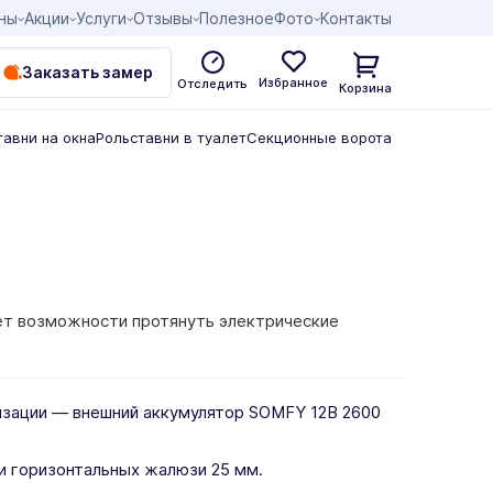
ны
Акции
Услуги
Отзывы
Полезное
Фото
Контакты
Заказать замер
Избранное
Отследить
Корзина
тавни на окна
Рольставни в туалет
Секционные ворота
нет возможности протянуть электрические
ризации — внешний аккумулятор SOMFY 12В 2600
и горизонтальных жалюзи 25 мм.