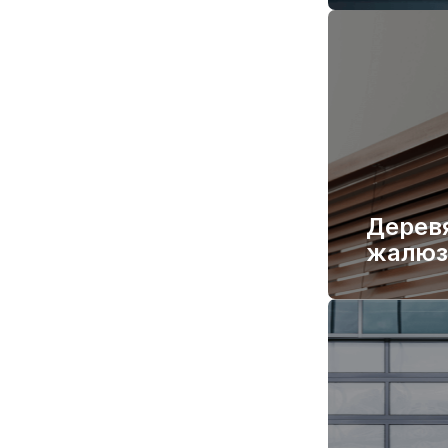
Дерев
жалюз