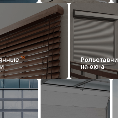
56
янные
Рольставн
и
на окна