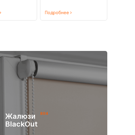
Подробнее
804
Жалюзи
BlackOut