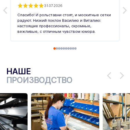
31.07.2026
З
п
Спасибо! И рольставни стоят, и москитные сетки
п
о
радуют. Низкий поклон Василию и Виталию:
т
настоящие профессионалы, скромные,
п
вежливые, с отличным чувством юмора.
п
Ч
НАШЕ
ПРОИЗВОДСТВО