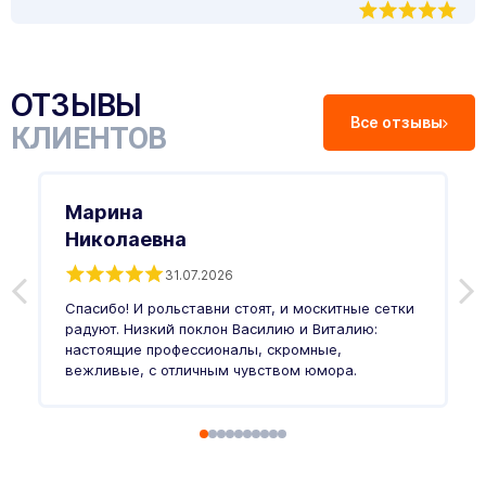
ОТЗЫВЫ
Все отзывы
КЛИЕНТОВ
Марина
Николаевна
31.07.2026
З
п
Спасибо! И рольставни стоят, и москитные сетки
п
о
радуют. Низкий поклон Василию и Виталию:
т
настоящие профессионалы, скромные,
п
вежливые, с отличным чувством юмора.
п
Ч