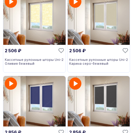
2 506
₽
2 506
₽
Кассетные рулонные шторы Uni-2
Кассетные рулонные шторы Uni-2
Оливия бежевый
Карина серо-бежевый
2 856
₽
2 856
₽