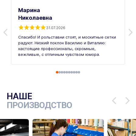
Марина
Николаевна
31.07.2026
З
п
Спасибо! И рольставни стоят, и москитные сетки
п
о
радуют. Низкий поклон Василию и Виталию:
т
настоящие профессионалы, скромные,
п
вежливые, с отличным чувством юмора.
п
Ч
НАШЕ
ПРОИЗВОДСТВО