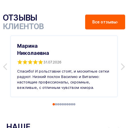
ОТЗЫВЫ
Все отзывы
КЛИЕНТОВ
Марина
Николаевна
31.07.2026
З
п
Спасибо! И рольставни стоят, и москитные сетки
п
о
радуют. Низкий поклон Василию и Виталию:
т
настоящие профессионалы, скромные,
п
вежливые, с отличным чувством юмора.
п
Ч
НАШЕ