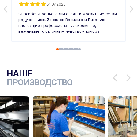
31.07.2026
З
п
Спасибо! И рольставни стоят, и москитные сетки
п
о
радуют. Низкий поклон Василию и Виталию:
т
настоящие профессионалы, скромные,
п
вежливые, с отличным чувством юмора.
п
Ч
НАШЕ
ПРОИЗВОДСТВО