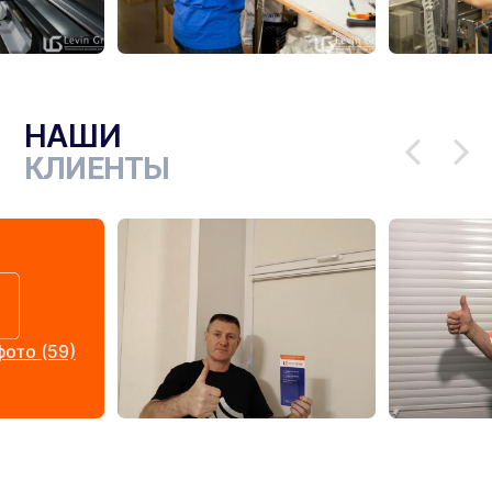
НАШИ
КЛИЕНТЫ
ото (59)