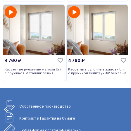
4 760
₽
4 760
₽
Кассетные рулонные жалюзи Uni
Кассетные рулонные жалюзи Uni
с пружиной Металлик белый
с пружиной Кейптаун ФР бежевый
Собственное
производство
Контракт и Гарантия
на бумаге
Любая форма
оплаты официально