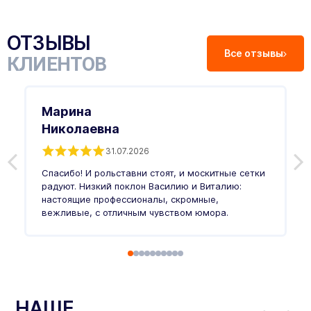
ОТЗЫВЫ
Все отзывы
КЛИЕНТОВ
Марина
Николаевна
31.07.2026
З
п
Спасибо! И рольставни стоят, и москитные сетки
п
о
радуют. Низкий поклон Василию и Виталию:
т
настоящие профессионалы, скромные,
п
вежливые, с отличным чувством юмора.
п
Ч
НАШЕ