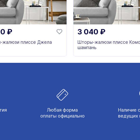
20
₽
3 040
₽
-жалюзи плиссе Джела
Шторы-жалюзи плиссе Комо
шампань
тия
Любая форма
Наличие 
оплаты официально
ведущих 