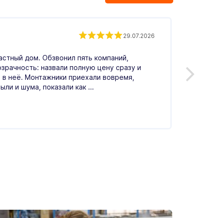
Андр
29.07.2026
астный дом. Обзвонил пять компаний,
Обрати
озрачность: назвали полную цену сразу и
Понрав
 в неё. Монтажники приехали вовремя,
меня в
ыли и шума, показали как ...
по цен
Читать