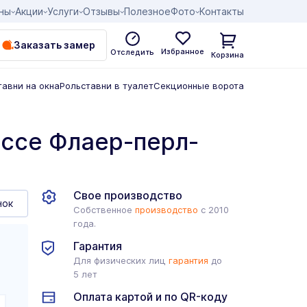
ны
Акции
Услуги
Отзывы
Полезное
Фото
Контакты
Заказать замер
Избранное
Отследить
Корзина
тавни на окна
Рольставни в туалет
Секционные ворота
ссе Флаер-перл-
Свое производство
нок
Собственное
производство
с 2010
года.
Гарантия
Для физических лиц
гарантия
до
5 лет
Оплата картой и по QR-коду