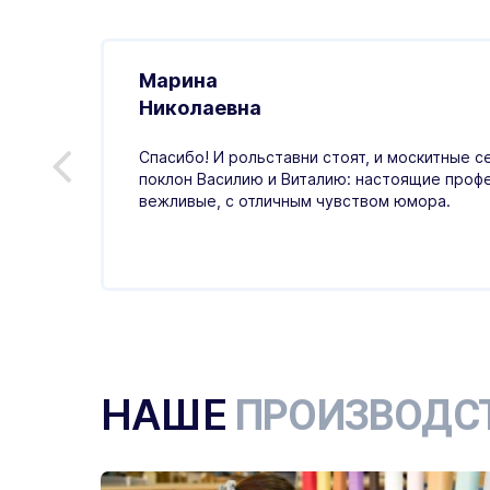
Марина
.01.2026
Николаевна
ивно,
Спасибо! И рольставни стоят, и москитные с
ая
поклон Василию и Виталию: настоящие проф
тный,
вежливые, с отличным чувством юмора.
НАШЕ
ПРОИЗВОДС