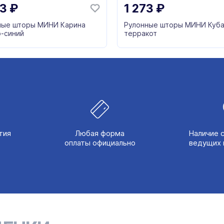
93
₽
1 273
₽
ные шторы МИНИ Карина
Рулонные шторы МИНИ Куб
о-синий
терракот
тия
Любая форма
Наличие 
оплаты официально
ведущих 