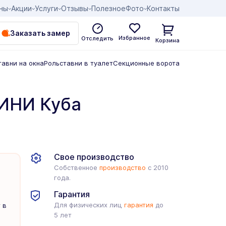
ны
Акции
Услуги
Отзывы
Полезное
Фото
Контакты
Заказать замер
Избранное
Отследить
Корзина
тавни на окна
Рольставни в туалет
Секционные ворота
ИНИ Куба
Свое производство
Собственное
производство
с 2010
года.
Гарантия
Для физических лиц
гарантия
до
 в
5 лет