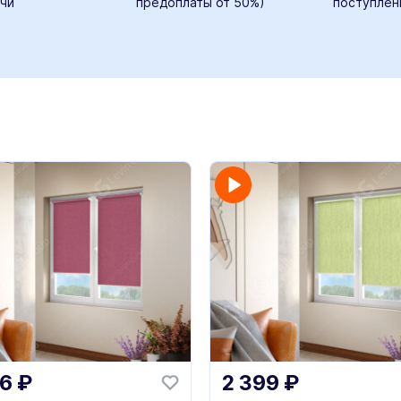
чи
предоплаты от 50%)
поступлен
46
₽
2 399
₽