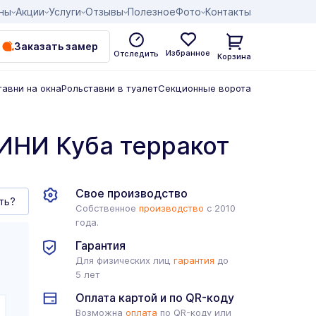
ны
Акции
Услуги
Отзывы
Полезное
Фото
Контакты
Заказать замер
Избранное
Отследить
Корзина
тавни на окна
Рольставни в туалет
Секционные ворота
ИНИ Куба терракот
Свое производство
ть?
Собственное
производство
с 2010
года.
Гарантия
Для физических лиц
гарантия
до
5 лет
Оплата картой и по QR-коду
Возможна
оплата
по QR-коду или