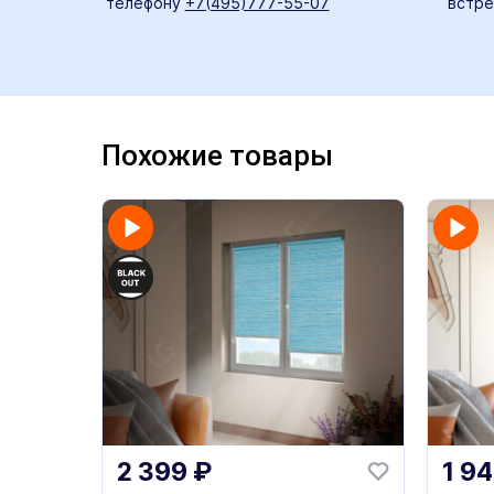
телефону
+7(495)777-55-07
встре
Похожие товары
2 399
₽
1 9