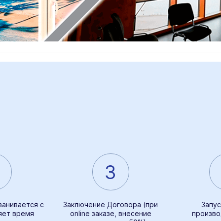
3
ванивается с
Заключение Договора (при
Запус
яет время
online заказе, внесение
произво