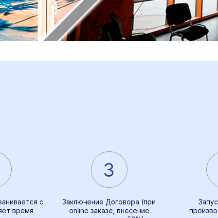
3
ванивается с
Заключение Договора (при
Запус
яет время
online заказе, внесение
произво