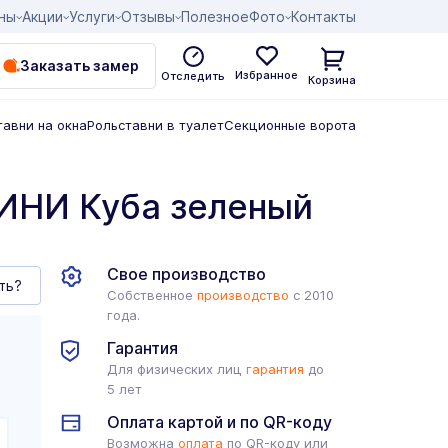
ны
Акции
Услуги
Отзывы
Полезное
Фото
Контакты
Заказать замер
Избранное
Отследить
Корзина
тавни на окна
Рольставни в туалет
Секционные ворота
ИНИ Куба зеленый
Свое производство
ть?
Собственное
производство
с 2010
года.
Гарантия
Для физических лиц
гарантия
до
5 лет
Оплата картой и по QR-коду
Возможна
оплата
по QR-коду или