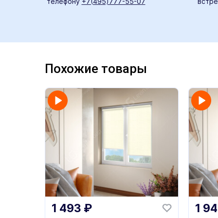
телефону
+7(495)777-55-07
встре
Похожие товары
1 493
₽
1 9