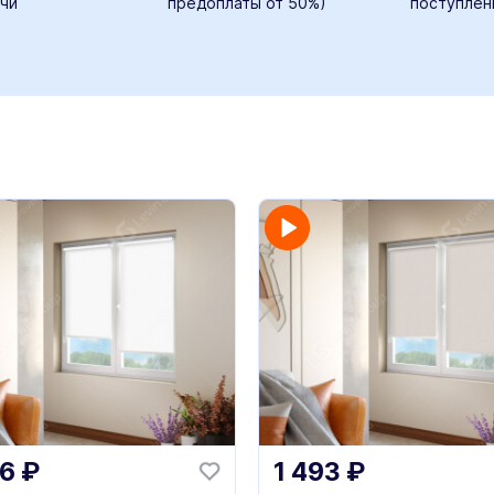
чи
предоплаты от 50%)
поступлен
46
₽
1 493
₽