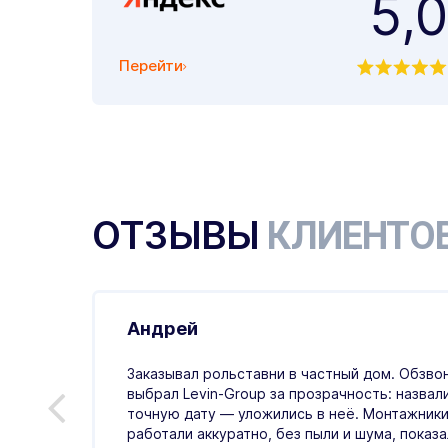
5,0
Перейти
ОТЗЫВЫ
КЛИЕНТО
Андрей
.07.2026
Заказывал рольставни в частный дом. Обзвон
выбрал Levin-Group за прозрачность: назвал
й
точную дату — уложились в неё. Монтажники
ые,
работали аккуратно, без пыли и шума, показали