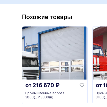
Похожие товары
от
216 670
₽
от
1
Промышленные ворота
Промы
3800(ш)*3000(в)
3100(ш