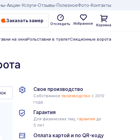
ны
Акции
Услуги
Отзывы
Полезное
Фото
Контакты
Заказать замер
Избранное
Отследить
Корзина
тавни на окна
Рольставни в туалет
Секционные ворота
рота
Свое производство
нок
Собственное
производство
с 2010
года.
Гарантия
Для физических лиц
гарантия
до
5 лет
Оплата картой и по QR-коду