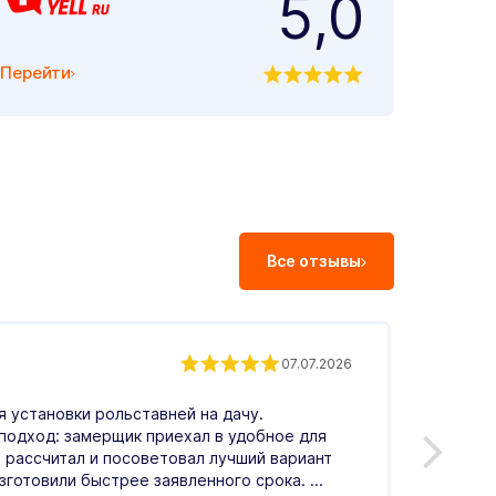
5,0
Перейти
Все отзывы
Екат
07.07.2026
Влад
 установки рольставней на дачу.
С.
подход: замерщик приехал в удобное для
 рассчитал и посоветовал лучший вариант
Оценка
зготовили быстрее заявленного срока. ...
операт