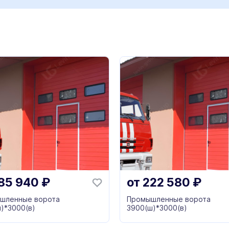
85 940
₽
от
222 580
₽
шленные ворота
Промышленные ворота
)*3000(в)
3900(ш)*3000(в)