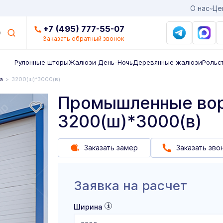
О нас
Це
+7 (495) 777-55-07
Заказать обратный звонок
Рулонные шторы
Жалюзи День-Ночь
Деревянные жалюзи
Рольс
а
3200(ш)*3000(в)
Промышленные во
3200(ш)*3000(в)
Заказать замер
Заказать зво
Заявка на расчет
Ширина