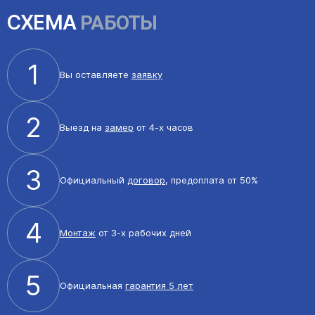
СХЕМА
РАБОТЫ
1
Вы оставляете
заявку
2
Выезд на
замер
от 4-х часов
3
Официальный
договор
, предоплата от 50%
4
Монтаж
от 3-х рабочих дней
5
Официальная
гарантия 5 лет