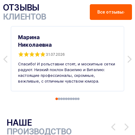
ОТЗЫВЫ
Все отзывы
КЛИЕНТОВ
Марина
Николаевна
31.07.2026
З
п
Спасибо! И рольставни стоят, и москитные сетки
п
о
радуют. Низкий поклон Василию и Виталию:
т
настоящие профессионалы, скромные,
п
вежливые, с отличным чувством юмора.
п
Ч
НАШЕ
ПРОИЗВОДСТВО