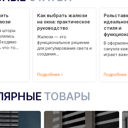
тить
Как выбрать жалюзи
Рольставн
люзи
на окна: практическое
идеально
руководство
стиля и
а шторы
функцион
влялись
Жалюзи — это
обходимо
функциональное решение
В оформлен
что-то...
для регулирования света и
санузла ка
создания...
играет важн
Подробнее
Подробнее
ЛЯРНЫЕ
ТОВАРЫ