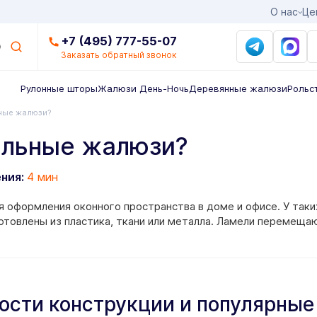
О нас
Це
+7 (495) 777-55-07
Заказать обратный звонок
Рулонные шторы
Жалюзи День-Ночь
Деревянные жалюзи
Рольс
ьные жалюзи?
альные жалюзи?
ения:
4 мин
я оформления оконного пространства в доме и офисе. У так
отовлены из пластика, ткани или металла. Ламели перемещаю
ости конструкции и популярные