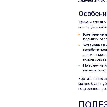
ламелей или фо
Особенн
Такие жалюзи м
конструкциям н
Крепление н
большом расс
Установка в
позаботиться
должны мешат
использовать
Потолочный
натяжных пот
Вертикальные ж
можно будет уб
подходящее реш
ПОЛЕ