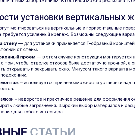
топечатным изображением. В гостиной можно реализовать с
ости установки вертикальных 
огут монтироваться на вертикальные и горизонтальные пове
е требуется усиленный крепеж. Возможны следующие вариа
а стену
— для установки применяется Г-образный кронштей
тоянии от стены.
 оконный проем
— в этом случае конструкция монтируется н
 о том, чтобы отделка откосов была достаточно прочной, а 
ь открывать и закрывать окно. Минусом такого варианта м
 подоконник.
 монтаж
– используется при невозможности установки над 
олков.
алюзи – недорогое и практичное решение для оформления ок
ирать любые загрязнения. Широкий выбор материалов и рас
ение для любого интерьера.
ЗНЫЕ
СТАТЬИ