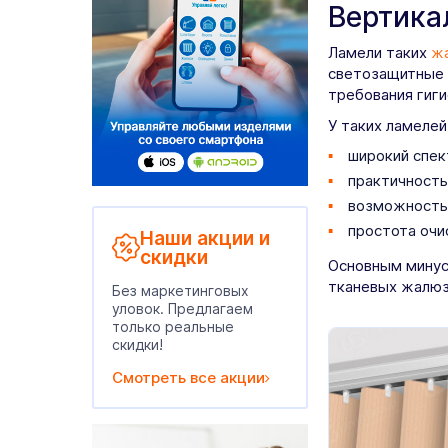
Вертика
Ламели таких
ж
светозащитные 
требования гиги
У таких ламелей
широкий спек
практичность
возможность 
простота очи
Наши акции и
скидки
Основным минус
тканевых жалюз
Без маркетинговых
уловок. Предлагаем
только реальные
скидки!
Смотреть все акции