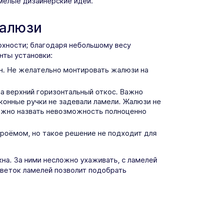
мелые дизайнерские идеи.
жалюзи
рхности; благодаря небольшому весу
нты установки:
н. Не желательно монтировать жалюзи на
а верхний горизонтальный откос. Важно
оконные ручки не задевали ламели. Жалюзи не
ожно назвать невозможность полноценно
проёмом, но такое решение не подходит для
на. За ними несложно ухаживать, с ламелей
цветок ламелей позволит подобрать