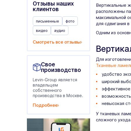
Отзывы наших
Вертикальные ж
клиентов
расположены па
максимальной о
письменные
фото
для сдвигания в
видео
аудио
Одним из основн
Смотреть все отзывы
Вертика
Для изготовлени
Свое
Тканевые ламел
производство
удобство экс
Levin-Group является
широкий выбо
владельцем
эффективное 
собственного
производства в Москве.
возможность 
невысокая ст
Подробнее
У тканевых ламе
сложного ухода