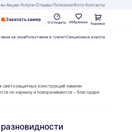
ны
Акции
Услуги
Отзывы
Полезное
Фото
Контакты
Заказать замер
Избранное
Отследить
Корзина
тавни на окна
Рольставни в туалет
Секционные ворота
их светозащитных конструкций ламели
тся по карнизу и поворачиваются – благодаря
 разновидности