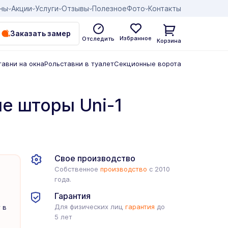
ны
Акции
Услуги
Отзывы
Полезное
Фото
Контакты
Заказать замер
Избранное
Отследить
Корзина
тавни на окна
Рольставни в туалет
Секционные ворота
е шторы Uni-1
Свое производство
Собственное
производство
с 2010
года.
Гарантия
Для физических лиц
гарантия
до
 в
5 лет