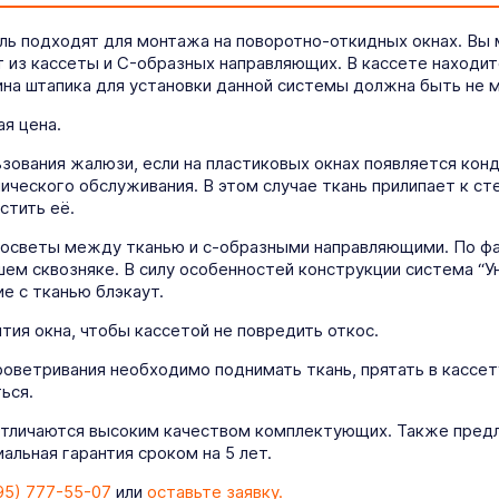
ль подходят для монтажа на поворотно-откидных окнах. Вы
т из кассеты и C-образных направляющих. В кассете находит
на штапика для установки данной системы должна быть не м
я цена.
ования жалюзи, если на пластиковых окнах появляется конде
ического обслуживания. В этом случае ткань прилипает к ст
стить её.
росветы между тканью и с-образными направляющими. По фа
ем сквозняке. В силу особенностей конструкции система “У
е с тканью блэкаут.
ия окна, чтобы кассетой не повредить откос.
роветривания необходимо поднимать ткань, прятать в кассет
ься.
отличаются высоким качеством комплектующих. Также предл
льная гарантия сроком на 5 лет.
95) 777-55-07
или
оставьте заявку.