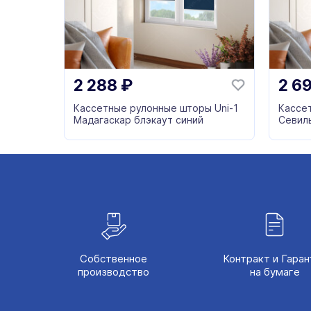
2 288
₽
2 6
Кассетные рулонные шторы Uni-1
Кассе
Мадагаскар блэкаут синий
Севил
Собственное
Контракт и Гаран
производство
на бумаге