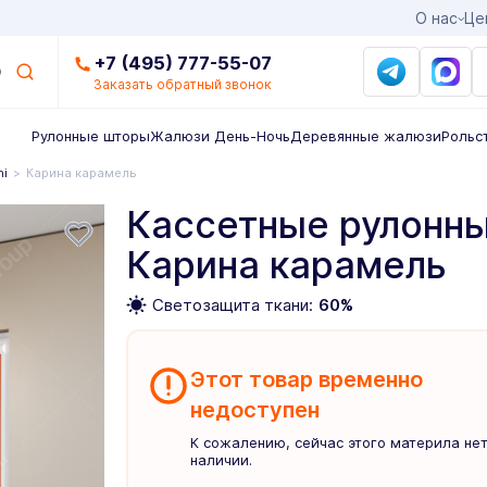
О нас
Це
+7 (495) 777-55-07
Заказать обратный звонок
Рулонные шторы
Жалюзи День-Ночь
Деревянные жалюзи
Рольс
ni
Карина карамель
Кассетные рулонны
Карина карамель
Светозащита ткани:
60%
Этот товар временно
недоступен
К сожалению, сейчас этого материла нет
наличии.