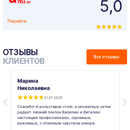
5,0
Перейти
ОТЗЫВЫ
Все отзывы
КЛИЕНТОВ
Марина
Николаевна
31.07.2026
З
п
Спасибо! И рольставни стоят, и москитные сетки
п
о
радуют. Низкий поклон Василию и Виталию:
т
настоящие профессионалы, скромные,
п
вежливые, с отличным чувством юмора.
п