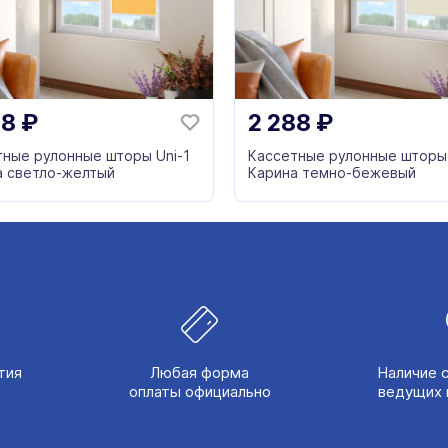
88
₽
2 288
₽
тные рулонные шторы Uni-1
Кассетные рулонные шторы 
а светло-желтый
Карина темно-бежевый
тия
Любая форма
Наличие 
оплаты официально
ведущих 