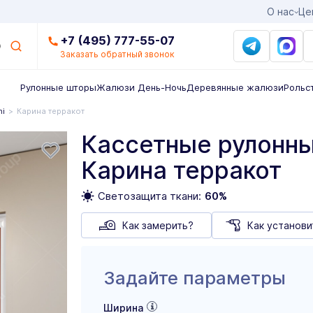
О нас
Це
+7 (495) 777-55-07
Заказать обратный звонок
Рулонные шторы
Жалюзи День-Ночь
Деревянные жалюзи
Рольс
ni
Карина терракот
Кассетные рулонны
Карина терракот
Светозащита ткани:
60%
Как замерить?
Как установи
Задайте параметры
Ширина