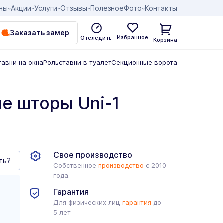
ны
Акции
Услуги
Отзывы
Полезное
Фото
Контакты
Заказать замер
Избранное
Отследить
Корзина
тавни на окна
Рольставни в туалет
Секционные ворота
е шторы Uni-1
Свое производство
ть?
Собственное
производство
с 2010
года.
Гарантия
Для физических лиц
гарантия
до
5 лет