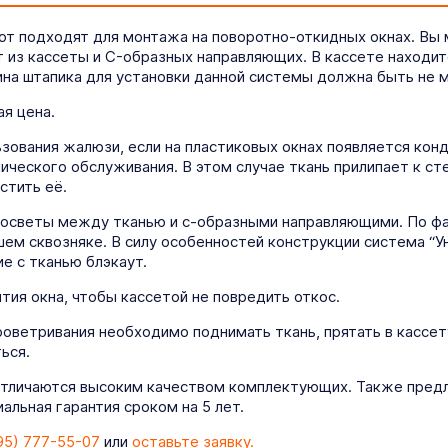
от подходят для монтажа на поворотно-откидных окнах. Вы
т из кассеты и C-образных направляющих. В кассете находит
на штапика для установки данной системы должна быть не м
я цена.
ования жалюзи, если на пластиковых окнах появляется конде
ического обслуживания. В этом случае ткань прилипает к ст
стить её.
росветы между тканью и с-образными направляющими. По фа
ем сквозняке. В силу особенностей конструкции система “У
е с тканью блэкаут.
ия окна, чтобы кассетой не повредить откос.
роветривания необходимо поднимать ткань, прятать в кассет
ься.
отличаются высоким качеством комплектующих. Также предл
льная гарантия сроком на 5 лет.
95) 777-55-07
или
оставьте заявку.