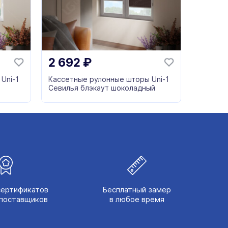
2 692
₽
Uni-1
Кассетные рулонные шторы Uni-1
Севилья блэкаут шоколадный
сертификатов
Бесплатный замер
поставщиков
в любое время