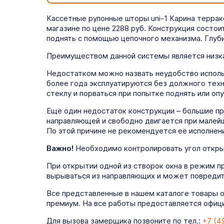
Кассетные рулонные шторы uni-1 Карина террак
магазине по цене 2288 руб. Конструкция состои
поднять с помощью цепочного механизма. Глуби
Преимуществом данной системы является низка
Недостатком можно назвать неудобство использ
более года эксплуатируются без должного техн
стеклу и порваться при попытке поднять или опу
Ещё один недостаток конструкции – большие п
направляющей и свободно двигается при малейш
По этой причине не рекомендуется её исполнени
Важно!
Необходимо контролировать угол открыт
При открытии одной из створок окна в режим п
вырываться из направляющих и может повредит
Все представленные в нашем каталоге товары 
премиум. На все работы предоставляется официа
Для вызова замерщика позвоните по тел.:
+7 (4