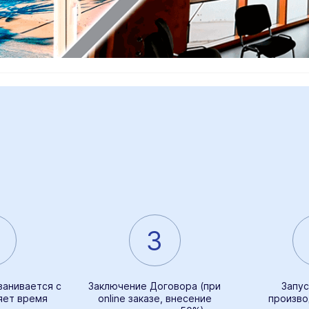
3
ванивается с
Заключение Договора (при
Запус
яет время
online заказе, внесение
произво