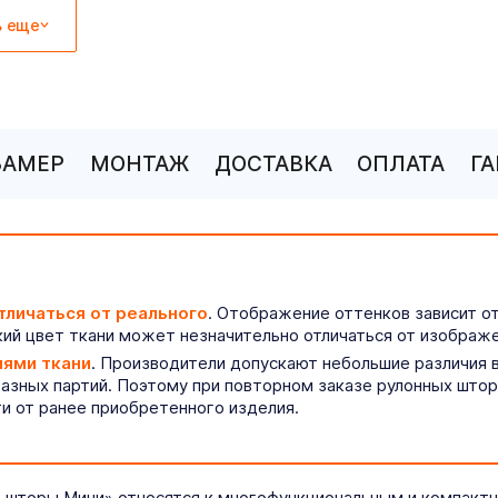
ь еще
ЗАМЕР
МОНТАЖ
ДОСТАВКА
ОПЛАТА
Г
тличаться от реального
. Отображение оттенков зависит о
ий цвет ткани может незначительно отличаться от изображе
иями ткани
. Производители допускают небольшие различия в
разных партий. Поэтому при повторном заказе рулонных што
ти от ранее приобретенного изделия.
 шторы Мини» относятся к многофункциональным и компактн