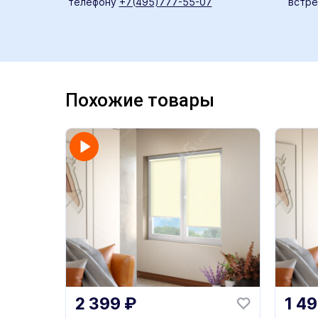
телефону
+7(495)777-55-07
встре
Похожие товары
2 399
₽
1 4