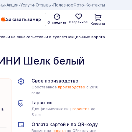
ны
Акции
Услуги
Отзывы
Полезное
Фото
Контакты
Заказать замер
Избранное
Отследить
Корзина
тавни на окна
Рольставни в туалет
Секционные ворота
ИНИ Шелк белый
Свое производство
Собственное
производство
с 2010
года.
Гарантия
Для физических лиц
гарантия
до
 в
5 лет
Оплата картой и по QR-коду
Возможна
оплата
по QR-коду или