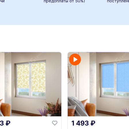
чи
предоплаты от 50%)
поступлен
93
₽
1 493
₽