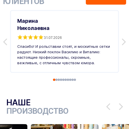
КЛИЕНТОВ
Марина
Николаевна
31.07.2026
З
п
Спасибо! И рольставни стоят, и москитные сетки
п
о
радуют. Низкий поклон Василию и Виталию:
т
настоящие профессионалы, скромные,
п
вежливые, с отличным чувством юмора.
п
Ч
НАШЕ
ПРОИЗВОДСТВО