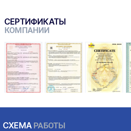
СЕРТИФИКАТЫ
КОМПАНИИ
ы
СХЕМА
РАБОТЫ