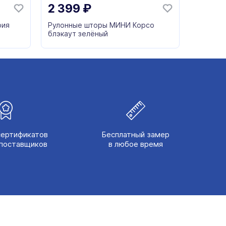
2 399
₽
рия
Рулонные шторы МИНИ Корсо
блэкаут зелёный
сертификатов
Бесплатный замер
поставщиков
в любое время