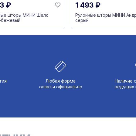
93
₽
1 493
₽
ные шторы МИНИ Шелк
Рулонные шторы МИНИ Анд
-бежевый
серый
тия
Любая форма
Наличие 
оплаты официально
ведущих 