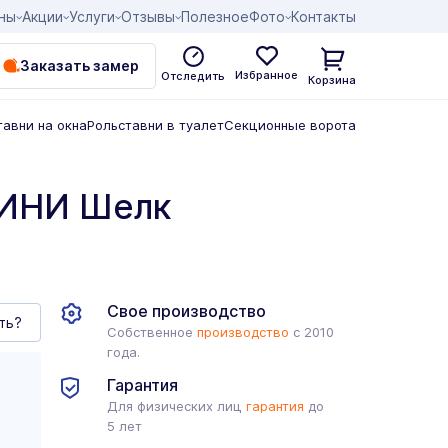
ны
Акции
Услуги
Отзывы
Полезное
Фото
Контакты
Заказать замер
Избранное
Отследить
Корзина
тавни на окна
Рольставни в туалет
Секционные ворота
МИНИ Шелк
Свое производство
ть?
Собственное
производство
с 2010
года.
Гарантия
Для физических лиц
гарантия
до
5 лет