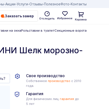
ны
Акции
Услуги
Отзывы
Полезное
Фото
Контакты
Заказать замер
Избранное
Отследить
Корзина
тавни на окна
Рольставни в туалет
Секционные ворота
ИНИ Шелк морозно-
Свое производство
ть?
Собственное
производство
с 2010
года.
Гарантия
Для физических лиц
гарантия
до
5 лет