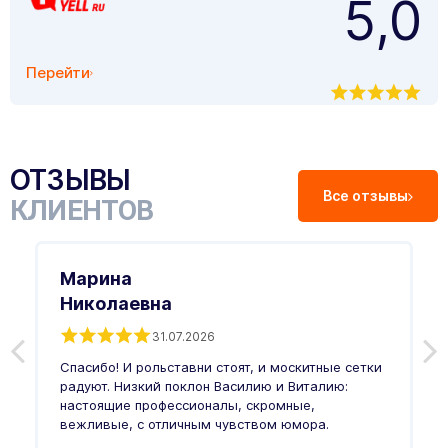
5,0
Перейти
ОТЗЫВЫ
Все отзывы
КЛИЕНТОВ
Марина
Николаевна
31.07.2026
З
п
Спасибо! И рольставни стоят, и москитные сетки
п
о
радуют. Низкий поклон Василию и Виталию:
т
настоящие профессионалы, скромные,
п
вежливые, с отличным чувством юмора.
п