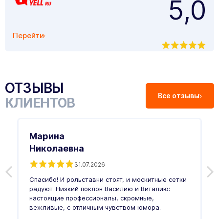
5,0
Перейти
ОТЗЫВЫ
Все отзывы
КЛИЕНТОВ
Марина
Николаевна
31.07.2026
З
п
Спасибо! И рольставни стоят, и москитные сетки
п
о
радуют. Низкий поклон Василию и Виталию:
т
настоящие профессионалы, скромные,
п
вежливые, с отличным чувством юмора.
п