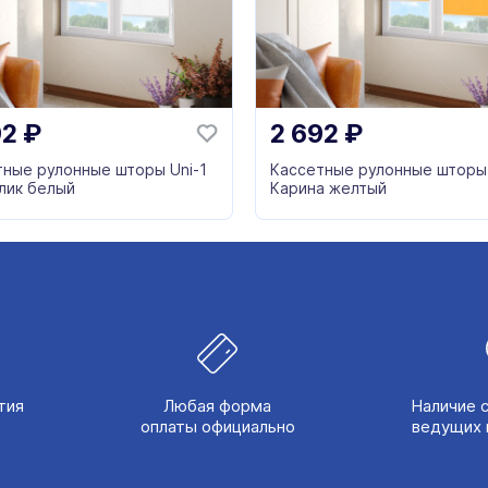
92
₽
2 692
₽
тные рулонные шторы Uni-1
Кассетные рулонные шторы 
лик белый
Карина желтый
тия
Любая форма
Наличие 
оплаты официально
ведущих 