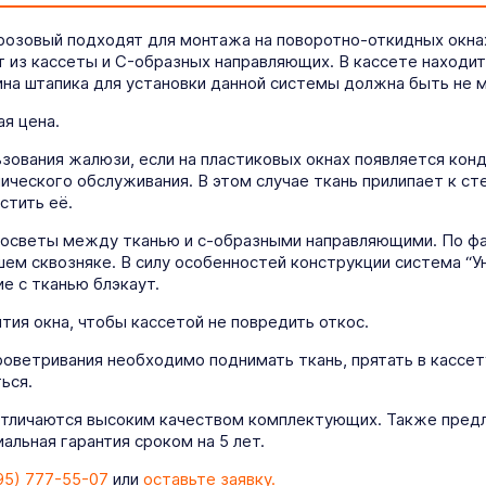
-розовый подходят для монтажа на поворотно-откидных окна
т из кассеты и C-образных направляющих. В кассете находит
на штапика для установки данной системы должна быть не м
я цена.
ования жалюзи, если на пластиковых окнах появляется конде
ического обслуживания. В этом случае ткань прилипает к ст
стить её.
росветы между тканью и с-образными направляющими. По фа
ем сквозняке. В силу особенностей конструкции система “У
е с тканью блэкаут.
ия окна, чтобы кассетой не повредить откос.
роветривания необходимо поднимать ткань, прятать в кассет
ься.
отличаются высоким качеством комплектующих. Также предл
льная гарантия сроком на 5 лет.
95) 777-55-07
или
оставьте заявку.