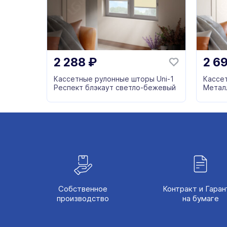
2 288
₽
2 6
Кассетные рулонные шторы Uni-1
Кассе
Респект блэкаут светло-бежевый
Метал
Собственное
Контракт и Гаран
производство
на бумаге