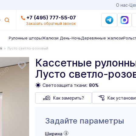
О нас
Це
+7 (495) 777-55-07
Заказать обратный звонок
Рулонные шторы
Жалюзи День-Ночь
Деревянные жалюзи
Рольс
ni
Лусто светло-розовый
Кассетные рулонны
Лусто светло-розо
Светозащита ткани:
80%
Как замерить?
Как установи
Задайте параметры
Ширина