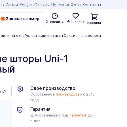
ны
Акции
Услуги
Отзывы
Полезное
Фото
Контакты
Заказать замер
Избранное
Отследить
Корзина
тавни на окна
Рольставни в туалет
Секционные ворота
е шторы Uni-1
вый
Свое производство
ть?
Собственное
производство
с 2010
года.
Гарантия
Для физических лиц
гарантия
до
5 лет