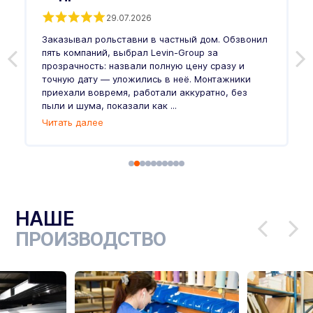
29.07.2026
Заказывал рольставни в частный дом. Обзвонил
О
пять компаний, выбрал Levin-Group за
р
и
прозрачность: назвали полную цену сразу и
п
точную дату — уложились в неё. Монтажники
в
приехали вовремя, работали аккуратно, без
л
пыли и шума, показали как ...
и
Читать далее
Ч
НАШЕ
ПРОИЗВОДСТВО