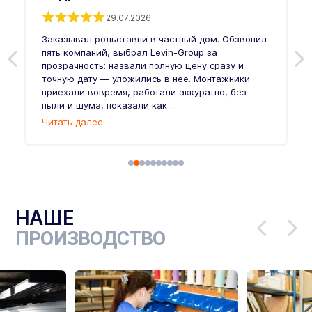
29.07.2026
Заказывал рольставни в частный дом. Обзвонил
О
пять компаний, выбрал Levin-Group за
р
и
прозрачность: назвали полную цену сразу и
п
точную дату — уложились в неё. Монтажники
в
приехали вовремя, работали аккуратно, без
л
пыли и шума, показали как ...
и
Читать далее
Ч
НАШЕ
ПРОИЗВОДСТВО