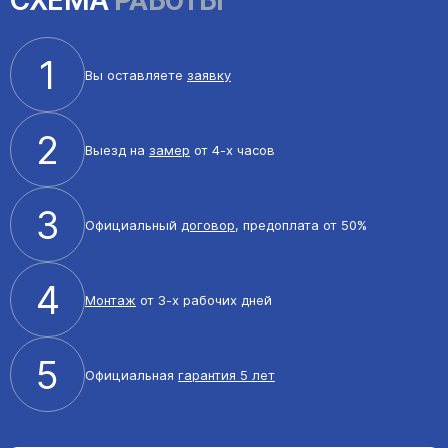
СХЕМА
РАБОТЫ
1
Вы оставляете
заявку
2
Выезд на
замер
от 4-х часов
3
Официальный
договор
, предоплата от 50%
4
Монтаж
от 3-х рабочих дней
5
Официальная
гарантия 5 лет