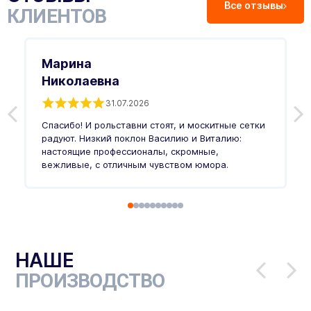
Все отзывы
КЛИЕНТОВ
Марина
Николаевна
31.07.2026
З
п
Спасибо! И рольставни стоят, и москитные сетки
п
о
радуют. Низкий поклон Василию и Виталию:
т
настоящие профессионалы, скромные,
п
вежливые, с отличным чувством юмора.
п
Ч
НАШЕ
ПРОИЗВОДСТВО