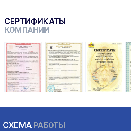
СЕРТИФИКАТЫ
КОМПАНИИ
ы
СХЕМА
РАБОТЫ