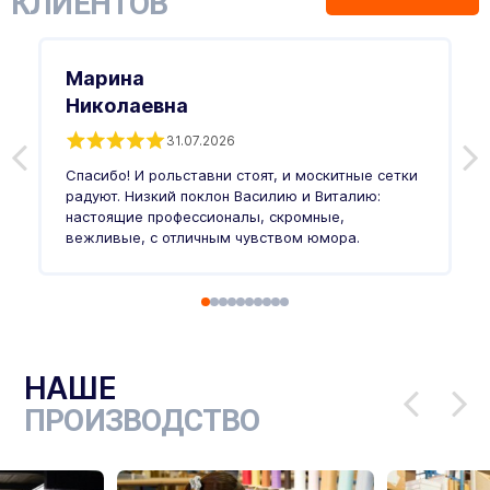
КЛИЕНТОВ
Марина
Николаевна
31.07.2026
З
п
Спасибо! И рольставни стоят, и москитные сетки
п
о
радуют. Низкий поклон Василию и Виталию:
т
настоящие профессионалы, скромные,
п
вежливые, с отличным чувством юмора.
п
Ч
НАШЕ
ПРОИЗВОДСТВО